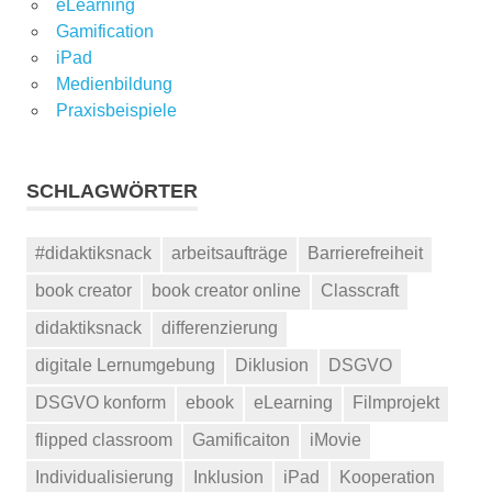
eLearning
Gamification
iPad
Medienbildung
Praxisbeispiele
SCHLAGWÖRTER
#didaktiksnack
arbeitsaufträge
Barrierefreiheit
book creator
book creator online
Classcraft
didaktiksnack
differenzierung
digitale Lernumgebung
Diklusion
DSGVO
DSGVO konform
ebook
eLearning
Filmprojekt
flipped classroom
Gamificaiton
iMovie
Individualisierung
Inklusion
iPad
Kooperation