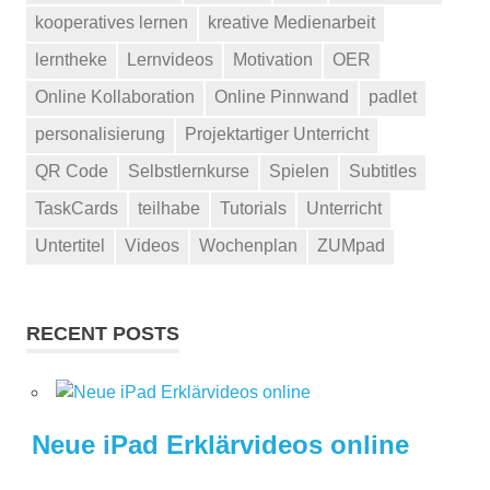
kooperatives lernen
kreative Medienarbeit
lerntheke
Lernvideos
Motivation
OER
Online Kollaboration
Online Pinnwand
padlet
personalisierung
Projektartiger Unterricht
QR Code
Selbstlernkurse
Spielen
Subtitles
TaskCards
teilhabe
Tutorials
Unterricht
Untertitel
Videos
Wochenplan
ZUMpad
RECENT POSTS
Neue iPad Erklärvideos online