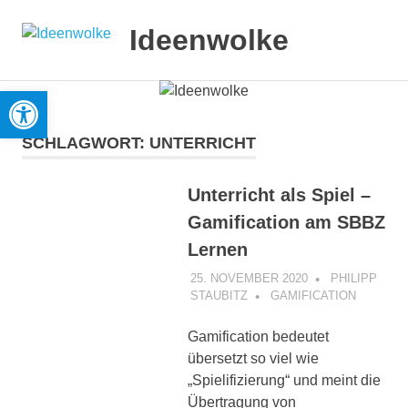
Zum
Inhalt
Ideenwolke
MENÜ
springen
Werkzeugleiste öffnen
SCHLAGWORT:
UNTERRICHT
Unterricht als Spiel –
Gamification am SBBZ
Lernen
25. NOVEMBER 2020
PHILIPP
STAUBITZ
GAMIFICATION
Gamification bedeutet
übersetzt so viel wie
„Spielifizierung“ und meint die
Übertragung von