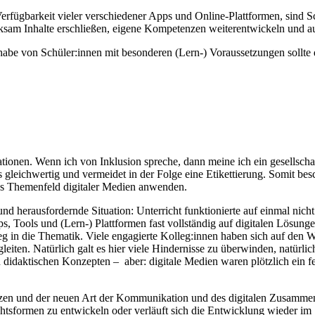
fügbarkeit vieler verschiedener Apps und Online-Plattformen, sind Sc
sam Inhalte erschließen, eigene Kompetenzen weiterentwickeln und auc
eilhabe von Schüler:innen mit besonderen (Lern-) Voraussetzungen soll
tationen. Wenn ich von Inklusion spreche, dann meine ich ein gesellsch
gleichwertig und vermeidet in der Folge eine Etikettierung. Somit besc
 das Themenfeld digitaler Medien anwenden.
d herausfordernde Situation: Unterricht funktionierte auf einmal nicht
Tools und (Lern-) Plattformen fast vollständig auf digitalen Lösungen.
stieg in die Thematik. Viele engagierte Kolleg:innen haben sich auf de
iten. Natürlich galt es hier viele Hindernisse zu überwinden, natürlich 
n didaktischen Konzepten – aber: digitale Medien waren plötzlich ein f
en und der neuen Art der Kommunikation und des digitalen Zusammenar
richtsformen zu entwickeln oder verläuft sich die Entwicklung wieder i