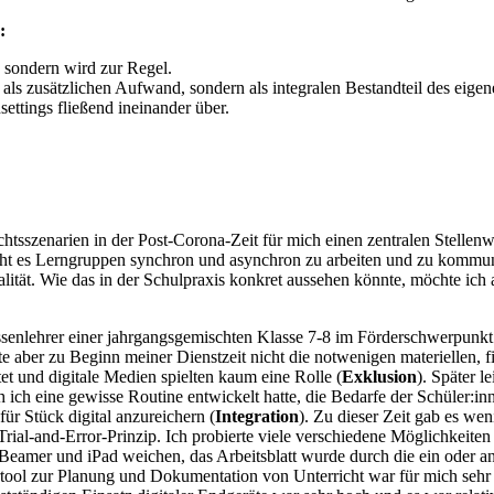
:
, sondern wird zur Regel.
 als zusätzlichen Aufwand, sondern als integralen Bestandteil des eigen
ettings fließend ineinander über.
chtsszenarien in der Post-Corona-Zeit für mich einen zentralen Stellen
cht es Lerngruppen synchron und asynchron zu arbeiten und zu kommunizi
ität. Wie das in der Schulpraxis konkret aussehen könnte, möchte ich 
Klassenlehrer einer jahrgangsgemischten Klasse 7-8 im Förderschwerpu
aber zu Beginn meiner Dienstzeit nicht die notwenigen materiellen, fi
tet und digitale Medien spielten kaum eine Rolle (
Exklusion
). Später l
 ich eine gewisse Routine entwickelt hatte, die Bedarfe der Schüler:inn
ür Stück digital anzureichern (
Integration
). Zu dieser Zeit gab es w
rial-and-Error-Prinzip. Ich probierte viele verschiedene Möglichkeiten
 Beamer und iPad weichen, das Arbeitsblatt wurde durch die ein oder a
rertool zur Planung und Dokumentation von Unterricht war für mich se