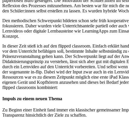
papierlosen Büro gesteigert. Die Motivation der Schüler:innen im sel
Reflexion des Prozesses mitzunehmen. Am besten war für mich die neu
den Schüler:innen selbst erstellen zu lassen. Es wurden hybride Woch
Den methodischen Schwerpunkt bildeten schon sehr früh kooperative
fokussieren. Daher wurden viele Unterrichtsanteile partiell oder auch
Lernvideos oder digitale Lernbausteine wie LearningApps zum Einsat
Konzept.
In dieser Zeit stieß ich auf den flipped classroom. Einfach erklärt h
vor dem Unterricht befähigen soll, bestimmte Inhalte selbstständig zu
Präsenzveranstaltung gehen kann. Der Schwerpunkt liegt auf der Anw
Didaktisierungsprinzip zu verstehen, lässt sich aber gut mit digitalen 
durch ein Lernvideo auf den Unterricht vorbereiten. Und selbst wenn 
der sogenannte in-flip. Dabei wird der Input zwar auch in ein Lernv
Ressourcen war es zu diesem Zeitpunkt möglich eine erste iPad Klasse 
eigenen Gerät und Kopfhörern anzusehen und dieses bei Bedarf jeder
flipped classrooms kombiniert:
Impuls zu einem neuen Thema
Zu Beginn einer Einheit fand immer ein klassischer gemeinsamer Impu
Transparenz hinsichtlich der Ziele zu schaffen.