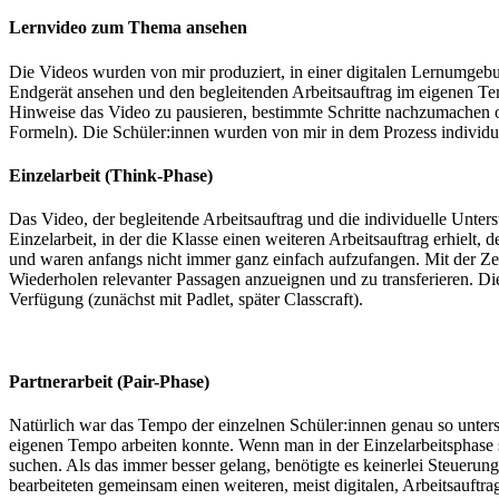
Lernvideo zum Thema ansehen
Die Videos wurden von mir produziert, in einer digitalen Lernumgebu
Endgerät ansehen und den begleitenden Arbeitsauftrag im eigenen Tem
Hinweise das Video zu pausieren, bestimmte Schritte nachzumachen od
Formeln). Die Schüler:innen wurden von mir in dem Prozess individuel
Einzelarbeit (Think-Phase)
Das Video, der begleitende Arbeitsauftrag und die individuelle Unters
Einzelarbeit, in der die Klasse einen weiteren Arbeitsauftrag erhielt
und waren anfangs nicht immer ganz einfach aufzufangen. Mit der Ze
Wiederholen relevanter Passagen anzueignen und zu transferieren. Di
Verfügung (zunächst mit Padlet, später Classcraft).
Partnerarbeit (Pair-Phase)
Natürlich war das Tempo der einzelnen Schüler:innen genau so untersc
eigenen Tempo arbeiten konnte. Wenn man in der Einzelarbeitsphase sch
suchen. Als das immer besser gelang, benötigte es keinerlei Steuerun
bearbeiteten gemeinsam einen weiteren, meist digitalen, Arbeitsauft