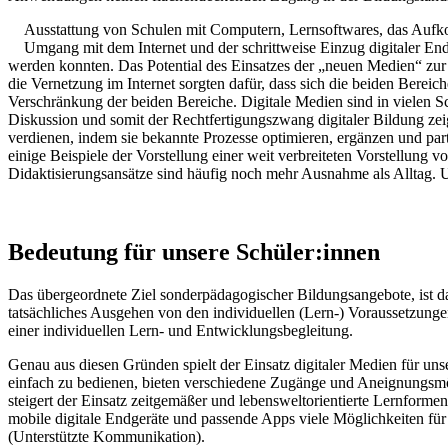
Ausstattung von Schulen mit Computern, Lernsoftwares, das Aufkom
Umgang mit dem Internet und der schrittweise Einzug digitaler Endg
werden konnten. Das Potential des Einsatzes der „neuen Medien“ zur 
die Vernetzung im Internet sorgten dafür, dass sich die beiden Bere
Verschränkung der beiden Bereiche. Digitale Medien sind in vielen Sc
Diskussion und somit der Rechtfertigungszwang digitaler Bildung zeig
verdienen, indem sie bekannte Prozesse optimieren, ergänzen und par
einige Beispiele der Vorstellung einer weit verbreiteten Vorstellung
Didaktisierungsansätze sind häufig noch mehr Ausnahme als Alltag. Un
Bedeutung für unsere Schüler:innen
Das übergeordnete Ziel sonderpädagogischer Bildungsangebote, ist da
tatsächliches Ausgehen von den individuellen (Lern-) Voraussetzunge
einer individuellen Lern- und Entwicklungsbegleitung.
Genau aus diesen Gründen spielt der Einsatz digitaler Medien für uns
einfach zu bedienen, bieten verschiedene Zugänge und Aneignungsmög
steigert der Einsatz zeitgemäßer und lebensweltorientierte Lernformen
mobile digitale Endgeräte und passende Apps viele Möglichkeiten fü
(Unterstützte Kommunikation).