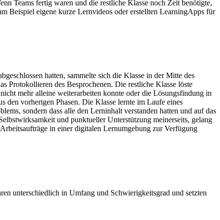
Wenn Teams fertig waren und die restliche Klasse noch Zeit benötigte,
m Beispiel eigene kurze Lernvideos oder erstellten LearningApps für
bgeschlossen hatten, sammelte sich die Klasse in der Mitte des
s Protokollieren des Besprochenen. Die restliche Klasse löste
icht mehr alleine weiterarbeiten konnte oder die Lösungsfindung in
aus den vorherigen Phasen. Die Klasse lernte im Laufe eines
lems, sondern dass alle den Lerninhalt verstanden hatten und auf das
elbstwirksamkeit und punktueller Unterstützung meinerseits, gelang
 Arbeitsaufträge in einer digitalen Lernumgebung zur Verfügung
aren unterschiedlich in Umfang und Schwierigkeitsgrad und setzten