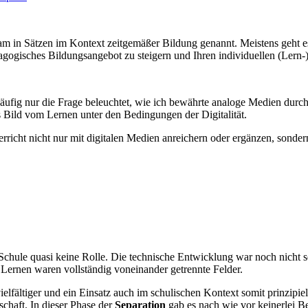
m in Sätzen im Kontext zeitgemäßer Bildung genannt. Meistens geht es 
gogisches Bildungsangebot zu steigern und Ihren individuellen (Lern-
fig nur die Frage beleuchtet, wie ich bewährte analoge Medien durch ei
as Bild vom Lernen unter den Bedingungen der Digitalität.
nterricht nicht nur mit digitalen Medien anreichern oder ergänzen, sond
r Schule quasi keine Rolle. Die technische Entwicklung war noch nicht 
e Lernen waren vollständig voneinander getrennte Felder.
fältiger und ein Einsatz auch im schulischen Kontext somit prinzipiel
haft. In dieser Phase der
Separation
gab es nach wie vor keinerlei 