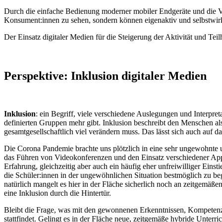
Durch die einfache Bedienung moderner mobiler Endgeräte und die Ver
Konsument:innen zu sehen, sondern können eigenaktiv und selbstwirk
Der Einsatz digitaler Medien für die Steigerung der Aktivität und T
Perspektive: Inklusion digitaler Medien
Inklusion
: ein Begriff, viele verschiedene Auslegungen und Interpre
definierten Gruppen mehr gibt. Inklusion beschreibt den Menschen als 
gesamtgesellschaftlich viel verändern muss. Das lässt sich auch auf
Die Corona Pandemie brachte uns plötzlich in eine sehr ungewohnte un
das Führen von Videokonferenzen und den Einsatz verschiedener Apps, 
Erfahrung, gleichzeitig aber auch ein häufig eher unfreiwilliger Ein
die Schüler:innen in der ungewöhnlichen Situation bestmöglich zu begle
natürlich mangelt es hier in der Fläche sicherlich noch an zeitgemäße
eine Inklusion durch die Hintertür.
Bleibt die Frage, was mit den gewonnenen Erkenntnissen, Kompetenz
stattfindet. Gelingt es in der Fläche neue, zeitgemäße hybride Unter