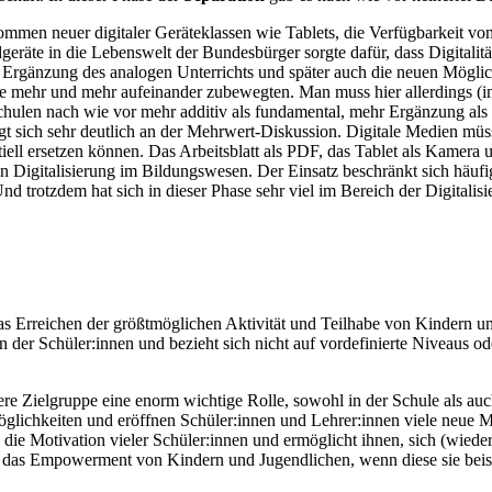
men neuer digitaler Geräteklassen wie Tablets, die Verfügbarkeit von
eräte in die Lebenswelt der Bundesbürger sorgte dafür, dass Digitalitä
Ergänzung des analogen Unterrichts und später auch die neuen Möglich
iche mehr und mehr aufeinander zubewegten. Man muss hier allerdings 
hulen nach wie vor mehr additiv als fundamental, mehr Ergänzung als ei
t sich sehr deutlich an der Mehrwert-Diskussion. Digitale Medien müsse
tiell ersetzen können. Das Arbeitsblatt als PDF, das Tablet als Kame
 von Digitalisierung im Bildungswesen. Der Einsatz beschränkt sich häu
d trotzdem hat sich in dieser Phase sehr viel im Bereich der Digitalis
s Erreichen der größtmöglichen Aktivität und Teilhabe von Kindern und
n der Schüler:innen und bezieht sich nicht auf vordefinierte Niveaus
ere Zielgruppe eine enorm wichtige Rolle, sowohl in der Schule als au
lichkeiten und eröffnen Schüler:innen und Lehrer:innen viele neue M
 die Motivation vieler Schüler:innen und ermöglicht ihnen, sich (wiede
r das Empowerment von Kindern und Jugendlichen, wenn diese sie beis