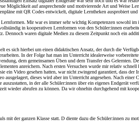
bstständigen Einsatz digitaler Endgeräte war sehr hoch und es war relat
e Möglichkeit auf ansprechende und motivierende Art und Weise Lerninh
enpläne mit QR Codes entwickelt, digitale Lerntheken ausprobiert und 
 Lernformen. Mir war es immer sehr wichtig Kompetenzen sowohl im in
 vollständig in kooperativen Lernformen von den Schüler:innen erarbeit
z. Dennoch waren digitale Medien zu diesem Zeitpunkt noch ein additi
andelt es sich hierbei um einen didaktischen Ansatz, der durch die Verf
 erarbeiten. In der Folge hat man im Unterricht idealerweise vorbereite
endung, dem gemeinsamen Üben und dem Transfer des Gelernten. Der fl
Elementen anreichern. Nach ersten Versuchen wurde mir relativ schnell kl
sie ein Video gesehen hatten, war nicht zwingend garantiert, dass der I
ideo ausgelagert, dieses wird aber im Unterricht angesehen. Nach ein
auszustatten, in der alle Schüler:innen über ein eigenes Endgerät verf
zeit wieder abrufen zu können. Da wir ohnehin durchgehend mit kooper
ls mit der ganzen Klasse statt. D diente dazu die Schüler:innen zu mo