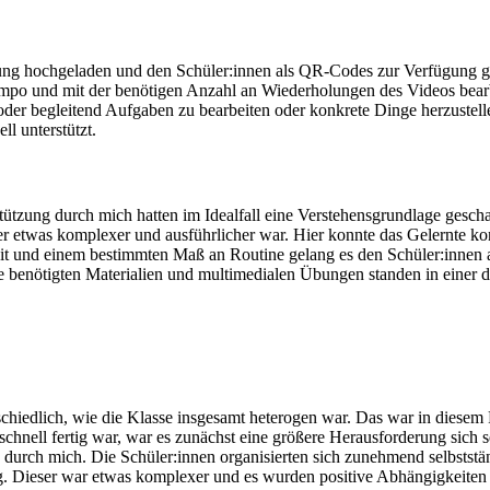
ng hochgeladen und den Schüler:innen als QR-Codes zur Verfügung gest
po und mit der benötigen Anzahl an Wiederholungen des Videos bearbeit
er begleitend Aufgaben zu bearbeiten oder konkrete Dinge herzustelle
l unterstützt.
tützung durch mich hatten im Idealfall eine Verstehensgrundlage geschaf
, der etwas komplexer und ausführlicher war. Hier konnte das Gelernte 
it und einem bestimmten Maß an Routine gelang es den Schüler:innen a
e benötigten Materialien und multimedialen Übungen standen in einer di
hiedlich, wie die Klasse insgesamt heterogen war. Das war in diesem Fal
nell fertig war, war es zunächst eine größere Herausforderung sich sel
g durch mich. Die Schüler:innen organisierten sich zunehmend selbststä
rag. Dieser war etwas komplexer und es wurden positive Abhängigkeiten