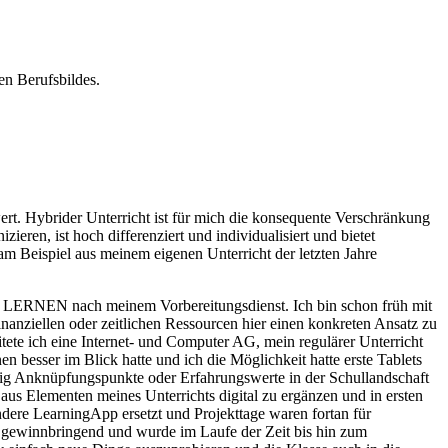
en Berufsbildes.
wert. Hybrider Unterricht ist für mich die konsequente Verschränkung
eren, ist hoch differenziert und individualisiert und bietet
am Beispiel aus meinem eigenen Unterricht der letzten Jahre
nkt LERNEN nach meinem Vorbereitungsdienst. Ich bin schon früh mit
nanziellen oder zeitlichen Ressourcen hier einen konkreten Ansatz zu
eitete ich eine Internet- und Computer AG, mein regulärer Unterricht
en besser im Blick hatte und ich die Möglichkeit hatte erste Tablets
enig Anknüpfungspunkte oder Erfahrungswerte in der Schullandschaft
 aus Elementen meines Unterrichts digital zu ergänzen und in ersten
ndere LearningApp ersetzt und Projekttage waren fortan für
hr gewinnbringend und wurde im Laufe der Zeit bis hin zum