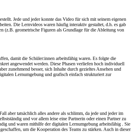
ellt. Jede und jeder konnte das Video für sich mit seinem eigenen
en. Die Lernvideos waren häufig interaktiv gestaltet, d.h. es gab
n (z.B. geometrische Figuren als Grundlage für die Ableitung von
fen, damit die Schüler:innen arbeitsfähig waren. Es folgte die
konkret angewendet werden. Diese Phasen verliefen hoch individuell
ber zunehmend besser, sich Inhalte durch gezieltes Ansehen und
gitalen Lernumgebung und grafisch einfach strukturiert zur
l aber tatsächlich alles andere als schlimm, da jede und jeder im
bstständig und vor allem leise eine Partnerin oder einen Partner zu
ndig und waren mithilfe der digitalen Lernumgebung arbeitsfähig . Sie
 geschaffen, um die Kooperation des Teams zu stärken. Auch in dieser