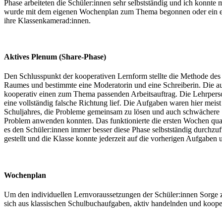
Phase arbeiteten die Schüler:innen sehr selbstständig und ich konnte 
wurde mit dem eigenen Wochenplan zum Thema begonnen oder ein eigen
ihre Klassenkamerad:innen.
Aktives Plenum (Share-Phase)
Den Schlusspunkt der kooperativen Lernform stellte die Methode des a
Raumes und bestimmte eine Moderatorin und eine Schreiberin. Die aus
kooperativ einen zum Thema passenden Arbeitsauftrag. Die Lehrperson
eine vollständig falsche Richtung lief. Die Aufgaben waren hier meist
Schuljahres, die Probleme gemeinsam zu lösen und auch schwächere Sc
Problem anwenden konnten. Das funktionierte die ersten Wochen quas
es den Schüler:innen immer besser diese Phase selbstständig durchzu
gestellt und die Klasse konnte jederzeit auf die vorherigen Aufgaben
Wochenplan
Um den individuellen Lernvoraussetzungen der Schüler:innen Sorge zu
sich aus klassischen Schulbuchaufgaben, aktiv handelnden und koo