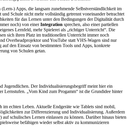
 (Lern-) Apps, die langsam zunehmende Selbstverständlichkeit im
t und Schule nicht mehr vollständig getrennt voneinander betrachtet
keiten für das Lernen unter den Bedingungen der Digitalität durch
(immer noch) von einer
Integration
sprechen, also einer partiellen
genes Lernfeld, mehr Spielerei als „richtiger Unterricht“. Die
n sich ihren Platz im traditionellen Unterricht immer noch
ra und Overheadprojektor und YouTube statt VHS-Wagen sind nur
fig auf den Einsatz von bestimmten Tools und Apps, konkrete
ierung von Schulen getan.
 Jugendlichen. Der Individualisierungsbegriff meint hier ein
 oder Lernstufen. „Vom Kind zum Progamm“ ist die Grundidee hinter
ch im echten Leben. Aktuelle Endgeräte wie Tablets sind mobil,
öglichkeiten zur Differenzierung und Individualisierung. Außerdem
r) auf schulisches Lernen einlassen zu können. Darüber hinaus bieten
pielsweise befähigen wieder selbst aktiv zu kommunizieren