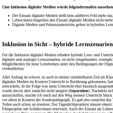
E
ine Inklusion digitaler Medien würde folgendermaßen aussehen
Der Einsatz digitaler Medien stellt kein additives Feld mehr dar
Lehrer:innen begreifen den Einsatz digitaler Medien nicht mehr
Digitale Medien und Präsenzunterrichts gehen in hybriden Lerns
Inklusion in Sicht – hybride Lernszenarien
Für die Inklusion digitaler Medien erhalten hybride Lern- und Unterri
digitaler und analoger Lernszenarien, ist nicht ortsgebunden, ermögli
Möglichkeiten für neue Lernformen unter den Bedingungen der Digital
verdeutlichen.
Aller Anfang ist schwer, so auch in meiner unmittelbaren Zeit als 
digitalen Medien im Kontext Unterricht in Berührung gekommen, hatte 
entwickeln. In der Folge war mein Unterricht eher klassisch ausgestal
wurde davon aber zunächst nicht tangiert (
Separation
). Nachdem sich
anzuschaffen, machte ich mich auf den Weg meinen Unterricht Stück f
vor allem in Kontext der Sonderpädagogik. Es galt also zunächst das T
Teilen auch schon zu ersetzen. Der Tageslichtprojektor musste einem
Filmprojekte mit Schüler:innen reserviert. Auch der Einsatz als Leh