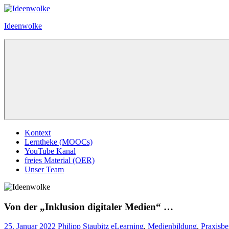
Zum
Inhalt
Ideenwolke
springen
Menü
Kontext
Lerntheke (MOOCs)
YouTube Kanal
freies Material (OER)
Unser Team
Von der „Inklusion digitaler Medien“ …
25. Januar 2022
Philipp Staubitz
eLearning
,
Medienbildung
,
Praxisbe