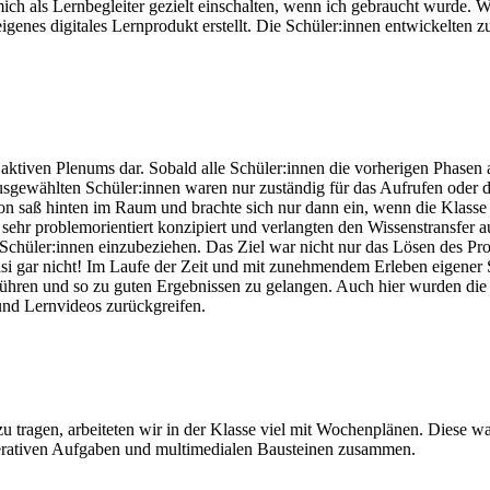
mich als Lernbegleiter gezielt einschalten, wenn ich gebraucht wurde. 
es digitales Lernprodukt erstellt. Die Schüler:innen entwickelten zu
ktiven Plenums dar. Sobald alle Schüler:innen die vorherigen Phasen a
gewählten Schüler:innen waren nur zuständig für das Aufrufen oder da
 saß hinten im Raum und brachte sich nur dann ein, wenn die Klasse n
 sehr problemorientiert konzipiert und verlangten den Wissenstransfer 
hüler:innen einzubeziehen. Das Ziel war nicht nur das Lösen des Prob
i gar nicht! Im Laufe der Zeit und mit zunehmendem Erleben eigener S
führen und so zu guten Ergebnissen zu gelangen. Auch hier wurden die
 und Lernvideos zurückgreifen.
 tragen, arbeiteten wir in der Klasse viel mit Wochenplänen. Diese w
perativen Aufgaben und multimedialen Bausteinen zusammen.