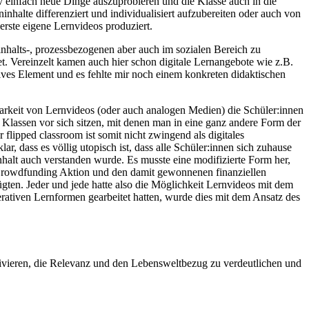
iv einfach neue Dinge auszuprobieren und die Klasse auch in die
alte differenziert und individualisiert aufzubereiten oder auch von
erste eigene Lernvideos produziert.
halts-, prozessbezogenen aber auch im sozialen Bereich zu
et. Vereinzelt kamen auch hier schon digitale Lernangebote wie z.B.
ves Element und es fehlte mir noch einem konkreten didaktischen
ügbarkeit von Lernvideos (oder auch analogen Medien) die Schüler:innen
te Klassen vor sich sitzen, mit denen man in eine ganz andere Form der
ipped classroom ist somit nicht zwingend als digitales
ar, dass es völlig utopisch ist, dass alle Schüler:innen sich zuhause
nhalt auch verstanden wurde. Es musste eine modifizierte Form her,
er Crowdfunding Aktion und den damit gewonnenen finanziellen
ügten. Jeder und jede hatte also die Möglichkeit Lernvideos mit dem
ativen Lernformen gearbeitet hatten, wurde dies mit dem Ansatz des
tivieren, die Relevanz und den Lebensweltbezug zu verdeutlichen und