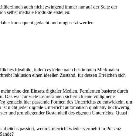
hüler:innen auch nicht zwingend immer nur auf der Seite der
h selbst mediale Produkte erstellen.
te daher konsequent gedacht und umgesetzt werden.
aftliches Idealbild, indem es keine nach bestimmten Merkmalen
hreibt Inklusion einen ideellen Zustand, für dessen Erreichen sich
 mehr ohne den Einsatz digitaler Medien. Fernlernen basierte durch
 Das war für viele Lehrer:innen sicherlich eine völlig neue
n Weg gemacht hier passende Formen des Unterrichts zu entwickeln, um
ist nicht jeder digitale Unterricht automatisch qualitativ hochwertig,
ester und grundlegender Bestandteil des eigenen Unterrichts. Quasi
beitens passiert, wenn Unterricht wieder vermehrt in Präsenz
m Sande?