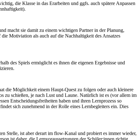
htig, die Klasse in das Erarbeiten und ggfs. auch spätere Anpassen
nhaftigkeit).
nd macht sie damit zu einem wichtigen Partner in der Planung,
ie Motiviation als auch auf die Nachhaltigkeit des Ansatzes
rhalb des Spiels ermöglicht es ihnen die eigenen Ergebnisse und
izieren.
hat die Möglichkeit einem Haupt-Quest zu folgen oder auch kleinere
 zu schießen, je nach Lust und Laune. Natürlich ist es (vor allem im
dessen Entscheidungsfreiheiten haben und ihren Lernprozess so
indet sich zunehmend in der Rolle eines Lernbegleiters ein. Dies
en Stelle, ist aber derart im flow-Kanal und probiert es immer wieder,
erson ist daher, die Lernvoraussetzungen der Schüler:innen richtig