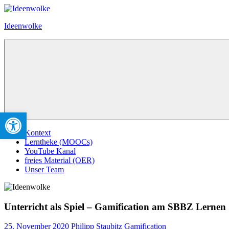
Zum
Inhalt
Ideenwolke
springen
Werkzeugleiste öffnen
Menü
Kontext
Lerntheke (MOOCs)
YouTube Kanal
freies Material (OER)
Unser Team
Unterricht als Spiel – Gamification am SBBZ Lernen
25. November 2020
Philipp Staubitz
Gamification