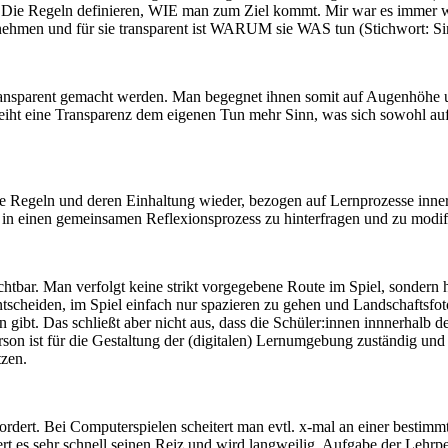
. Die Regeln definieren, WIE man zum Ziel kommt. Mir war es immer wic
rnehmen und für sie transparent ist WARUM sie WAS tun (Stichwort: Sin
ransparent gemacht werden. Man begegnet ihnen somit auf Augenhöhe u
ht eine Transparenz dem eigenen Tun mehr Sinn, was sich sowohl auf d
die Regeln und deren Einhaltung wieder, bezogen auf Lernprozesse inne
) in einen gemeinsamen Reflexionsprozess zu hinterfragen und zu modif
htbar. Man verfolgt keine strikt vorgegebene Route im Spiel, sondern 
scheiden, im Spiel einfach nur spazieren zu gehen und Landschaftsfotos
 gibt. Das schließt aber nicht aus, dass die Schüler:innen innnerhalb 
on ist für die Gestaltung der (digitalen) Lernumgebung zuständig und f
tzen.
ordert. Bei Computerspielen scheitert man evtl. x-mal an einer bestimmt
iert es sehr schnell seinen Reiz und wird langweilig. Aufgabe der Lehrp