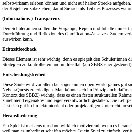
selbstwirksam erleben können und nicht auf halber Strecke aufgeben
der Regeln einzubeziehen, damit Sie sich als Teil des Prozesses wah
(Informations-) Transparenz
Den Schüler:innen sollten die Vorgänge, Regeln und Inhalte immer t
Durchführung und Reflexion des Gamification-Ansatzes. Zudem verlei
auswirken kann.
Echtzeitfeedback
Dieses Element ist sehr wichtig, denn es spiegelt den Schüler:innen 
Strategien zu kontrollieren und im Idealfall (am SBBZ eher gesteuert
Entscheidungsfreiheit
Diese Säule wird vor allem bei sogenannten open-world-games gut sic
Neben-Quests zu erledigen. Man könnte sich im Prinzip auch dafür ent
Kontext des SBBZ) wichtig, dass es einen festen strukturellen Rahmen
zunehmend eigenaktiv und eigenverantwortlich gestalten. Die Lehrpers
lässt sich gut im Projektunterricht oder projektartigen Unterricht umse
Herausforderung
Ein Spiel ist meistens nur dann wirklich motivierend, wenn es herausf
weil man es unbedingt schaffen möchte. Ist ein Spiel zu einfach, verl