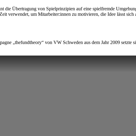
nt die Übertragung von Spielprinzipien auf eine spielfremde Umgebung. 
eit verwendet, um Mitarbeiter:innen zu motivieren, die Idee lässt sich 
pagne „thefundtheory“ von VW Schweden aus dem Jahr 2009 setzte sic