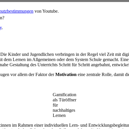
hutzbestimmungen
von Youtube.
en?
y
.
Die Kinder und Jugendlichen verbringen in der Regel viel Zeit mit digita
it dem Lernen im Allgemeinen oder dem System Schule gemacht. Eine in
he Gestaltung des Unterrichts Schritt für Schritt angebahnt, entwickel
Augen vor allem der Faktor der
Motivation
eine zentrale Rolle, damit d
Gamification
als Türöffner
für
nachhaltiges
Lernen
r:innen im Rahmen einer individuellen Lern- und Entwicklungsbegleit