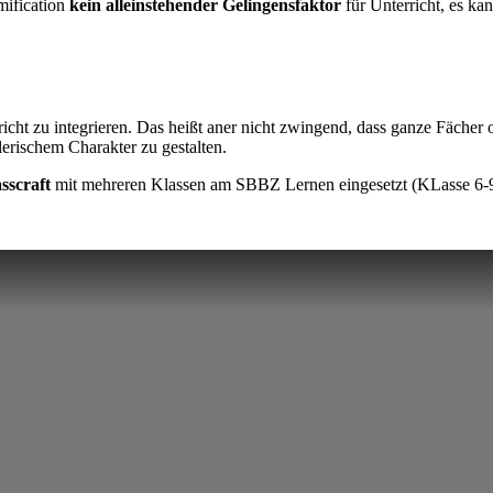
mification
kein alleinstehender Gelingensfaktor
für Unterricht, es kan
icht zu integrieren. Das heißt aner nicht zwingend, dass ganze Fächer 
erischem Charakter zu gestalten.
sscraft
mit mehreren Klassen am SBBZ Lernen eingesetzt (KLasse 6-9)